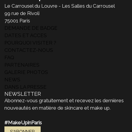
Le Carrousel du Louvre - Les Salles du Carrousel
99 rue de Rivoli
75001 Paris
DEMANDE DE BADGE
DATES ET ACCES
POURQUOI VISITER ?
CONTACTEZ-NOUS
FAQ
PARTENAIRES
GALERIE PHOTOS
NEWS
DANS LA PRESSE
NEWSLETTER
Abonnez-vous gratuitement et recevez les dernières
nouveautés en matière de skincare et make up.
#MakeUpinParis
S'ABONNER